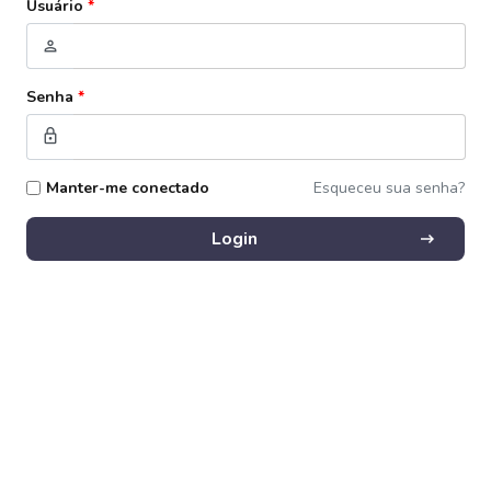
Usuário
*
person
Senha
*
lock
Manter-me conectado
Esqueceu sua senha?
arrow_right_alt
Login